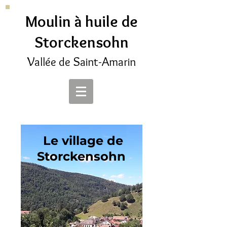
Moulin à huile de
Storckensohn
V
S
A
allée de
aint-
marin
Le village de
Storckensohn