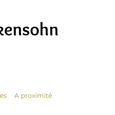
ckensohn
ues
A proximité