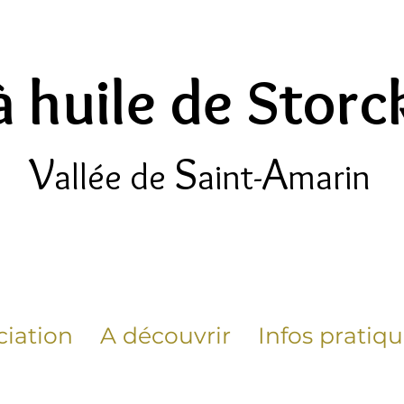
à huile de Stor
V
S
A
allée de
aint-
marin
ciation
A découvrir
Infos pratiq