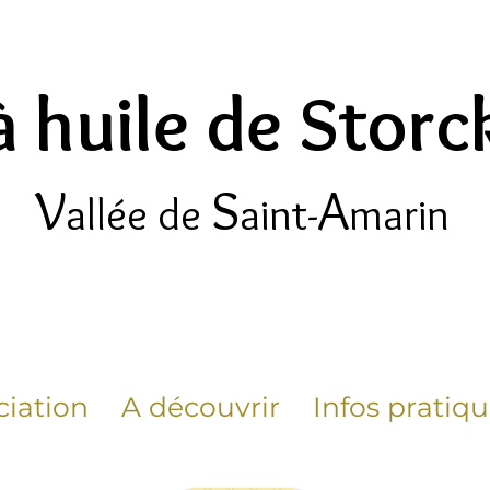
à huile de Stor
V
S
A
allée de
aint-
marin
ciation
A découvrir
Infos pratiq