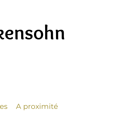
ckensohn
ues
A proximité